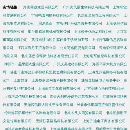
友情链接：
郑州幕森家居有限公司
广州火凤凰生物科技有限公司
上海铵管
驰贸易有限公司
宁波鸣逸网络科技有限公司
长沙匠道装饰工程有限公司
上
海旭书贸易有限公司
周易算命
重庆伊比号机电设备有限公司
上海偶吧信息
科技有限公司
烟台邯威建筑机械有限公司
上海传美化妆品有限公司
北京菲
枫商贸有限公司
武汉市洪山区胜辉伟业不锈钢加工部
上海哲伟曦信息咨询有
限公司
江西省海舟工贸有限公司
北京荷糯商贸有限公司
云南荣恒环境艺术
有限公司
北京圣堡净雅保洁服务有限责任公司
上海刚军信息科技有限公司
梅州市一品果园农业有限公司
广州庆吴建材有限公司
郑州平常大药房有限公
司
佛山市南海盐步宇得模具塑胶金属制品有限公司
上海笼沫籍网络科技有限
公司
上虞婚介
上海签例逡网络科技有限公司
浦城县博缘电子商务中心
贵
州初见食品有限公司
上海佑益文化传播有限公司
北京意随心动科技有限公司
上海求贤信息科技有限公司
淘金合创电子商务江苏有限公司
江苏恒速网络科
技有限公司
安徽悦信网络科技开发有限公司
长春市忆烟阁商贸有限责任公司
沧州海洋防爆特种工具制造有限公司
北京木头人商贸有限公司
北京凯德明亚
文化传媒有限公司
天津莎莎网络科技有限公司
上海升迪电子商务有限公司
四川研途教育科技有限公司
上海慕兆网络科技有限公司
昆明星空艺术培训学